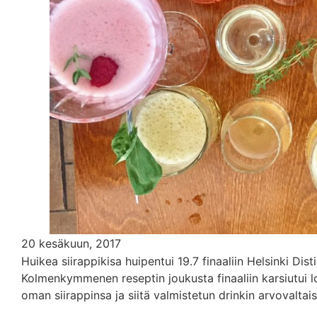
20 kesäkuun, 2017
Huikea siirappikisa huipentui 19.7 finaaliin Helsinki Dist
Kolmenkymmenen reseptin joukusta finaaliin karsiutui lop
oman siirappinsa ja siitä valmistetun drinkin arvovaltai