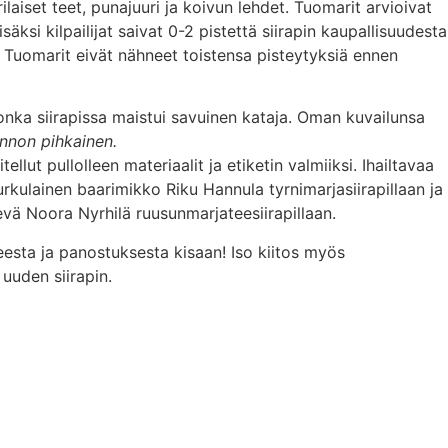
erilaiset teet, punajuuri ja koivun lehdet. Tuomarit arvioivat
äksi kilpailijat saivat 0-2 pistettä siirapin kaupallisuudesta
n. Tuomarit eivät nähneet toistensa pisteytyksiä ennen
jonka siirapissa maistui savuinen kataja. Oman kuvailunsa
nnon pihkainen.
llut pullolleen materiaalit ja etiketin valmiiksi. Ihailtavaa
urkulainen baarimikko Riku Hannula tyrnimarjasiirapillaan ja
levä Noora Nyrhilä ruusunmarjateesiirapillaan.
teesta ja panostuksesta kisaan! Iso kiitos myös
 uuden siirapin.