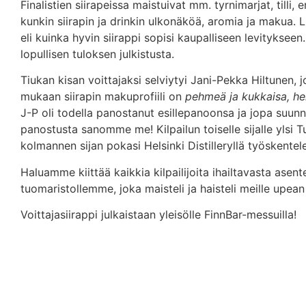
Finalistien siirapeissa maistuivat mm. tyrnimarjat, tilli, 
kunkin siirapin ja drinkin ulkonäköä, aromia ja makua. Lis
eli kuinka hyvin siirappi sopisi kaupalliseen levityksee
lopullisen tuloksen julkistusta.
Tiukan kisan voittajaksi selviytyi Jani-Pekka Hiltunen, 
mukaan siirapin makuprofiili on
pehmeä ja kukkaisa, he
J-P oli todella panostanut esillepanoonsa ja jopa suunnite
panostusta sanomme me! Kilpailun toiselle sijalle ylsi T
kolmannen sijan pokasi Helsinki Distilleryllä työskente
Haluamme kiittää kaikkia kilpailijoita ihailtavasta asen
tuomaristollemme, joka maisteli ja haisteli meille upean
Voittajasiirappi julkaistaan yleisölle FinnBar-messuilla!