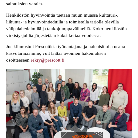
sairauksien varalta.
Henkilöstön hyvinvointia tuetaan muun muassa kulttuuri-,
liikunta- ja hyvinvointieduilla ja toimistolla tarjolla olevilla
välipalahedelmillä ja taukojumppavälineillä. Koko henkilöstön
virkistysjuhlia järjestetään kaksi kertaa vuodessa.
Jos kiinnostuit Prescottista työnantajana ja haluaisit olla osana
kasvutarinaamme, voit laittaa avoimen hakemuksen
osoitteeseen
rekry@prescott.fi
.