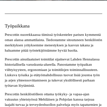
Työpaikkana
Prescottin nuorekkaassa tiimissä työskentelee parisen kymmentä
oman alansa ammattilaista. Tiedostamme sitoutuneen henkilöstön
merkityksen yrityksemme menestyksen ja kasvun takana ja
haluamme pitää työntekijöistämme hyvää huolta.
Prescottin ainutlaatuiset toimitilat sijaitsevat Lahden Hennalassa
historiallisella varuskunta-alueella. Panostamme työpaikan
viihtyisyyteen, ergonomiaan ja toimitilojen toiminnallisuuteen.
Liukuva työaika ja etätyömahdollisuus tuovat lisää joustoa työn
ja arjen yhteensovittamiseen ja tukevat yksilöllisesti parhaan
työtavan löytämistä.
Prescottin henkilöstölleen ottama työkyky- ja vapaa-ajan
vakuutus yhteistyössä Mehiläisen ja Pohjolan kanssa tarjoaa
laajalti turvaa ja terveydenhuollon palveluja myös tapaturmien ja