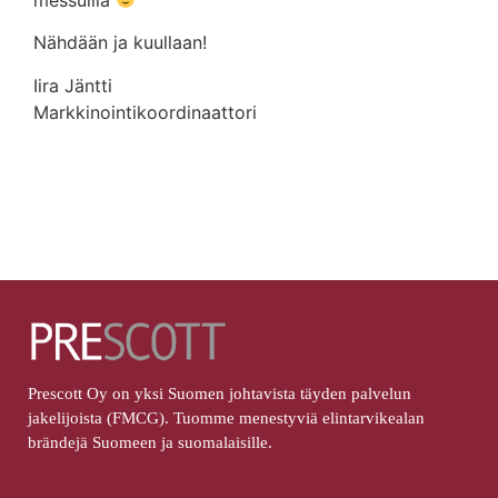
Nähdään ja kuullaan!
Iira Jäntti
Markkinointikoordinaattori
Prescott Oy on yksi Suomen johtavista täyden palvelun
jakelijoista (FMCG). Tuomme menestyviä elintarvikealan
brändejä Suomeen ja suomalaisille.