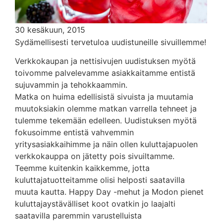
30 kesäkuun, 2015
Sydämellisesti tervetuloa uudistuneille sivuillemme!
Verkkokaupan ja nettisivujen uudistuksen myötä
toivomme palvelevamme asiakkaitamme entistä
sujuvammin ja tehokkaammin.
Matka on huima edellisistä sivuista ja muutamia
muutoksiakin olemme matkan varrella tehneet ja
tulemme tekemään edelleen. Uudistuksen myötä
fokusoimme entistä vahvemmin
yritysasiakkaihimme ja näin ollen kuluttajapuolen
verkkokauppa on jätetty pois sivuiltamme.
Teemme kuitenkin kaikkemme, jotta
kuluttajatuotteitamme olisi helposti saatavilla
muuta kautta. Happy Day -mehut ja Modon pienet
kuluttajaystävälliset koot ovatkin jo laajalti
saatavilla paremmin varustelluista