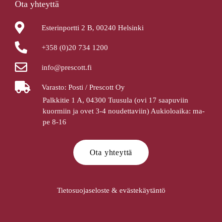
Ota yhteyttä
Esterinportti 2 B, 00240 Helsinki
+358 (0)20 734 1200
info@prescott.fi
Varasto: Posti / Prescott Oy
Palkkitie 1 A, 04300 Tuusula (ovi 17 saapuviin
kuormiin ja ovet 3-4 noudettaviin) Aukioloaika: ma-
pe 8-16
Ota yhteyttä
Tietosuojaseloste & evästekäytäntö