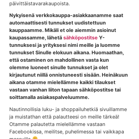
päivittäistavarakaupoista.
Nykyisenä verkkokauppa-asiakkaanamme saat
automaattisesti tunnukset uudistettuun
kauppaamme. Mikäli et ole aiemmin asioinut
kaupassamme, lähetä
sähköpostitse
Y-
tunnuksesi ja yrityksesi nimi meille ja luomme
tunnukset Sinulle elokuun aikana. Huomaathan,
että ostaminen on mahdollinen vasta kun
olemme luoneet sinulle tunnukset ja olet
kirjautunut niillä onnistuneesti sisään. Heinäkuun
aikana otamme mielellämme kaikki tilaukset
vastaan vanhan liiton tapaan sähköpostitse tai
soittamalla asiakaspalveluumme.
Nautinnollisia luku- ja shoppailuhetkiä sivuillamme
ja muistathan että palautteesi on meille tärkeä!
Otamme palautetta mielellämme vastaan
Facebookissa, meilitse, puhelimessa tai vaikkapa
messuilla