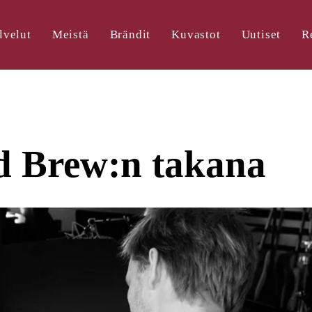
lvelut
Meistä
Brändit
Kuvastot
Uutiset
R
d Brew:n takana