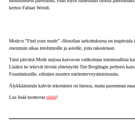
luonnollisesti paremmin, vaan myös tuntemaan olonsa paremmaksi
kertoo Fabian Wendt.
Mode:n ”Find your mode” -filosofian tarkoituksena on inspiroida 
enemmän aikaa intohimoille ja asioille, joita rakastetaan.
Tänä päivänä Mode tarjoaa kasvavan valikoiman toiminnallisia kah
Lisäksi he tekevät tiivistä yhteistyötä Tim Berglingin perheen kans
Foundationille, edistäen nuorten mielenterveystietoisuutta.
Älykkäämmän kahvin tekeminen on hienoa, mutta paremman maai
Lue lisää tuotteesta
täältä
!