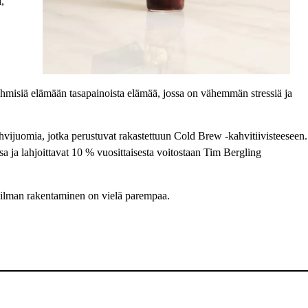
,”
ihmisiä elämään tasapainoista elämää, jossa on vähemmän stressiä ja
vijuomia, jotka perustuvat rakastettuun Cold Brew -kahvitiivisteeseen.
sa ja lahjoittavat 10 % vuosittaisesta voitostaan Tim Bergling
lman rakentaminen on vielä parempaa.