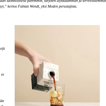
 luonnollisesti paremmin, tarjoten älykkäämmän ja terveellisemmä
nyt,” kertoo
Fabian Wendt
, yksi Moden perustajista.
kejä
 et
ään