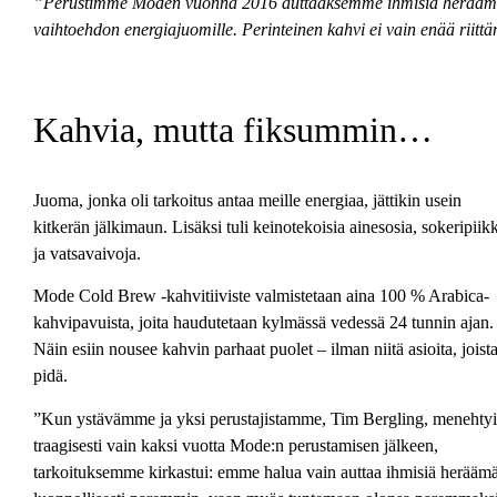
”Perustimme Moden vuonna 2016 auttaaksemme ihmisiä heräämään
vaihtoehdon energiajuomille. Perinteinen kahvi ei vain enää riittä
Kahvia, mutta fiksummin…
Juoma, jonka oli tarkoitus antaa meille energiaa, jättikin usein
kitkerän jälkimaun. Lisäksi tuli keinotekoisia ainesosia, sokeripiik
ja vatsavaivoja.
Mode Cold Brew -kahvitiiviste valmistetaan aina 100 % Arabica-
kahvipavuista, joita haudutetaan kylmässä vedessä 24 tunnin ajan.
Näin esiin nousee kahvin parhaat puolet – ilman niitä asioita, joista
pidä.
”Kun ystävämme ja yksi perustajistamme, Tim Bergling, menehtyi
traagisesti vain kaksi vuotta Mode:n perustamisen jälkeen,
tarkoituksemme kirkastui: emme halua vain auttaa ihmisiä herääm