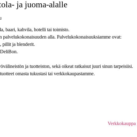
ola- ja juoma-alalle
u
a, baari, kahvila, hotelli tai toimisto.
en palvelukokonaisuuden alla. Palvelukokonaisuuksiamme ovat:
 pillit ja blenderit.
e DeliBon.
älineistön ja tuotteiston, sekä oikeat ratkaisut juuri sinun tarpeisiisi.
ustuotteet omasta tukustasi tai verkkokaupastamme.
Verkkokauppa 