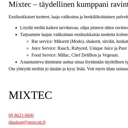
Mixtec – täydellinen kumppani ravint
Ensiluokkaiset tuotteet, laaja valikoima ja henkilökohtainen palvel
Löydät meiltä kaiken tarvittavan, olipa pisteesi sitten ravintol
Tarjoamme laajan valikoiman ensiluokkaisia tuotteita kolm
Bar service: Mikserit (Modo), shakerit, siivilät, lusikat,
Juice Service: Rauch, Rubyred, Unique Juice ja Pur
Food Service: Millac, Chef DeliBon ja Vegesun.
Asiantunteva tiimimme auttaa sinua löytämään täydellisen työv
Ota yhteyttä meihin jo tänään ja kysy lisää. Voit myös tilata uutu
MIXTEC
09 8623 6600
tilaukset@prescott.fi