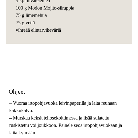
3 kpl liivatelehteä
100 g Modon Mojito-siirappia
75 g limemehua
75 g vettä
vihreää elintarvikeväriä
Ohjeet
– Vuoraa irtopohjavuoka leivinpaperilla ja laita reunaan
kakkukalvo.
– Murskaa keksit tehosekoittimessa ja lisää sulatettu
ruskistettu voi joukkoon. Painele seos irtopohjavuokaan ja
laita kylmään.