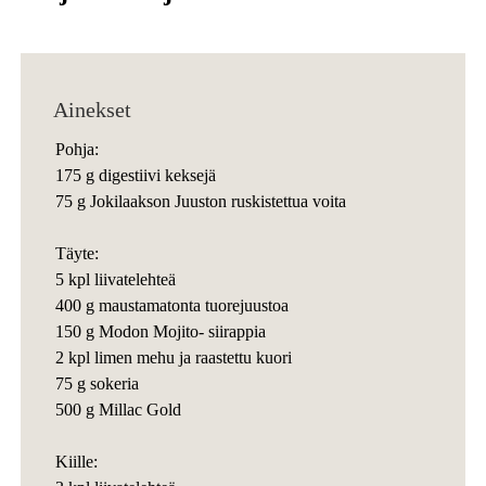
Ainekset
Pohja:
175 g digestiivi keksejä
75 g Jokilaakson Juuston ruskistettua voita
Täyte:
5 kpl liivatelehteä
400 g maustamatonta tuorejuustoa
150 g Modon Mojito- siirappia
2 kpl limen mehu ja raastettu kuori
75 g sokeria
500 g Millac Gold
Kiille: