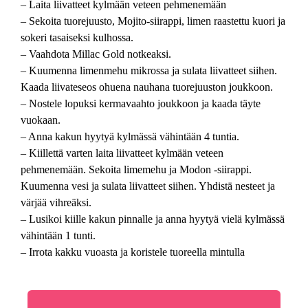
– Laita liivatteet kylmään veteen pehmenemään
– Sekoita tuorejuusto, Mojito-siirappi, limen raastettu kuori ja
sokeri tasaiseksi kulhossa.
– Vaahdota Millac Gold notkeaksi.
– Kuumenna limenmehu mikrossa ja sulata liivatteet siihen.
Kaada liivateseos ohuena nauhana tuorejuuston joukkoon.
– Nostele lopuksi kermavaahto joukkoon ja kaada täyte
vuokaan.
– Anna kakun hyytyä kylmässä vähintään 4 tuntia.
– Kiillettä varten laita liivatteet kylmään veteen
pehmenemään. Sekoita limemehu ja Modon -siirappi.
Kuumenna vesi ja sulata liivatteet siihen. Yhdistä nesteet ja
värjää vihreäksi.
– Lusikoi kiille kakun pinnalle ja anna hyytyä vielä kylmässä
vähintään 1 tunti.
– Irrota kakku vuoasta ja koristele tuoreella mintulla