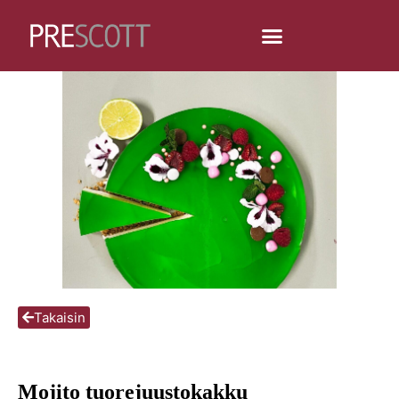
Takaisin
Mojito tuorejuustokakku