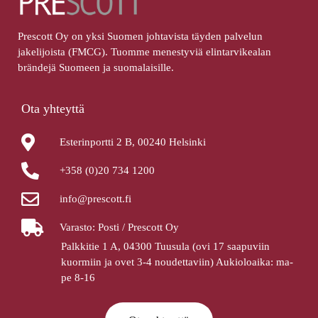
Prescott Oy on yksi Suomen johtavista täyden palvelun
jakelijoista (FMCG). Tuomme menestyviä elintarvikealan
brändejä Suomeen ja suomalaisille.
Ota yhteyttä
Esterinportti 2 B, 00240 Helsinki
+358 (0)20 734 1200
info@prescott.fi
Varasto: Posti / Prescott Oy
Palkkitie 1 A, 04300 Tuusula (ovi 17 saapuviin
kuormiin ja ovet 3-4 noudettaviin) Aukioloaika: ma-
pe 8-16