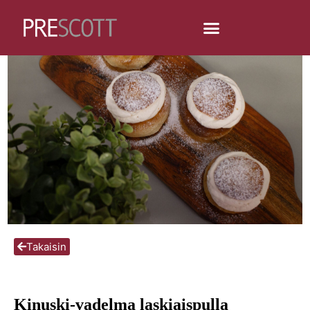
Takaisin
Kinuski-vadelma laskiaispulla