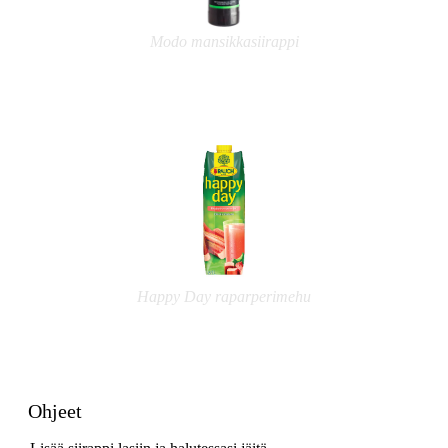
Modo mansikkasiirappi
Happy Day raparperimehu
Ohjeet