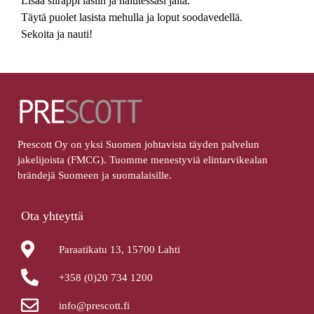
Lisää siirappi lasiin ja halutessasi jäitä.
Täytä puolet lasista mehulla ja loput soodavedellä.
Sekoita ja nauti!
Prescott Oy on yksi Suomen johtavista täyden palvelun
jakelijoista (FMCG). Tuomme menestyviä elintarvikealan
brändejä Suomeen ja suomalaisille.
Ota yhteyttä
Paraatikatu 13, 15700 Lahti
+358 (0)20 734 1200
info@prescott.fi