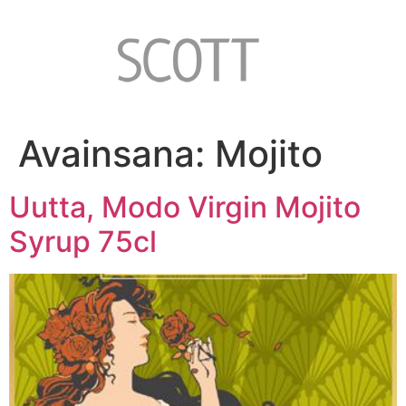
Avainsana:
Mojito
Uutta, Modo Virgin Mojito
Syrup 75cl