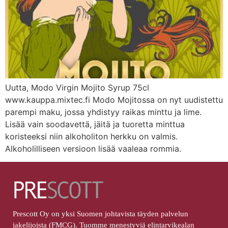
Uutta, Modo Virgin Mojito Syrup 75cl
www.kauppa.mixtec.fi Modo Mojitossa on nyt uudistettu
parempi maku, jossa yhdistyy raikas minttu ja lime.
Lisää vain soodavettä, jäitä ja tuoretta minttua
koristeeksi niin alkoholiton herkku on valmis.
Alkoholilliseen versioon lisää vaaleaa rommia.
Prescott Oy on yksi Suomen johtavista täyden palvelun
jakelijoista (FMCG). Tuomme menestyviä elintarvikealan