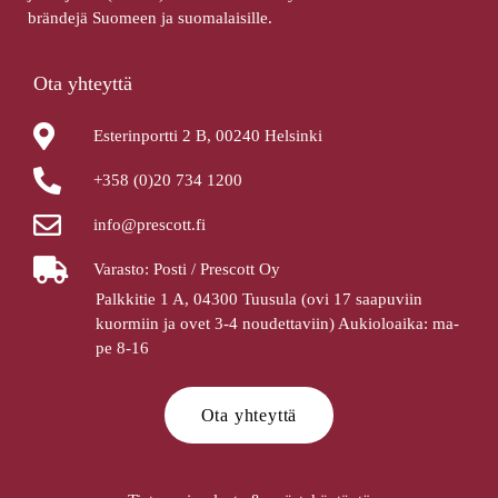
brändejä Suomeen ja suomalaisille.
Ota yhteyttä
Esterinportti 2 B, 00240 Helsinki
+358 (0)20 734 1200
info@prescott.fi
Varasto: Posti / Prescott Oy
Palkkitie 1 A, 04300 Tuusula (ovi 17 saapuviin
kuormiin ja ovet 3-4 noudettaviin) Aukioloaika: ma-
pe 8-16
Ota yhteyttä