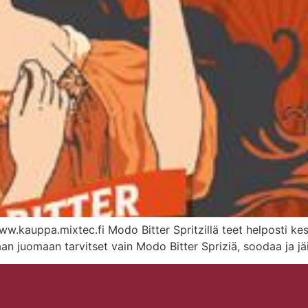
ww.kauppa.mixtec.fi Modo Bitter Spritzillä teet helposti kes
aan juomaan tarvitset vain Modo Bitter Spriziä, soodaa ja jäi