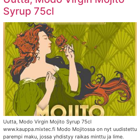
Syrup 75cl
Uutta, Modo Virgin Mojito Syrup 75cl
www.kauppa.mixtec.fi Modo Mojitossa on nyt uudistettu
parempi maku, jossa yhdistyy raikas minttu ja lime.