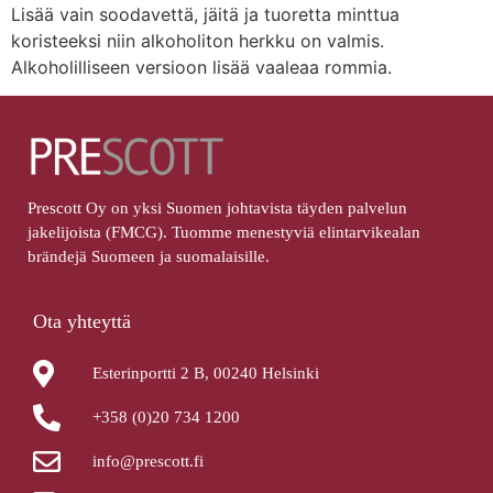
Lisää vain soodavettä, jäitä ja tuoretta minttua
koristeeksi niin alkoholiton herkku on valmis.
Alkoholilliseen versioon lisää vaaleaa rommia.
Prescott Oy on yksi Suomen johtavista täyden palvelun
jakelijoista (FMCG). Tuomme menestyviä elintarvikealan
brändejä Suomeen ja suomalaisille.
Ota yhteyttä
Esterinportti 2 B, 00240 Helsinki
+358 (0)20 734 1200
info@prescott.fi