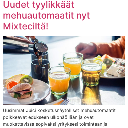
Uudet tyylikkäät
mehuautomaatit nyt
Mixteciltä!
Uusimmat Juici kosketusnäytölliset mehuautomaatit
poikkeavat edukseen ulkonäöllään ja ovat
muokattavissa sopivaksi yrityksesi toimintaan ja