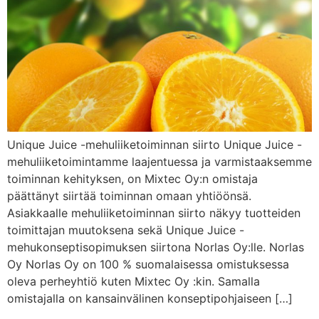
Unique Juice -mehuliiketoiminnan siirto Unique Juice -
mehuliiketoimintamme laajentuessa ja varmistaaksemme
toiminnan kehityksen, on Mixtec Oy:n omistaja
päättänyt siirtää toiminnan omaan yhtiöönsä.
Asiakkaalle mehuliiketoiminnan siirto näkyy tuotteiden
toimittajan muutoksena sekä Unique Juice -
mehukonseptisopimuksen siirtona Norlas Oy:lle. Norlas
Oy Norlas Oy on 100 % suomalaisessa omistuksessa
oleva perheyhtiö kuten Mixtec Oy :kin. Samalla
omistajalla on kansainvälinen konseptipohjaiseen […]