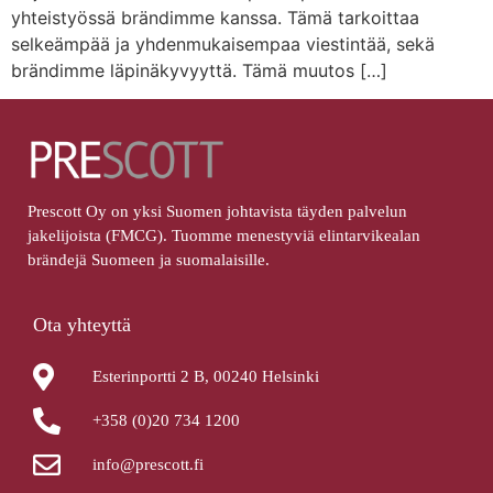
yhteistyössä brändimme kanssa. Tämä tarkoittaa
selkeämpää ja yhdenmukaisempaa viestintää, sekä
brändimme läpinäkyvyyttä. Tämä muutos […]
Prescott Oy on yksi Suomen johtavista täyden palvelun
jakelijoista (FMCG). Tuomme menestyviä elintarvikealan
brändejä Suomeen ja suomalaisille.
Ota yhteyttä
Esterinportti 2 B, 00240 Helsinki
+358 (0)20 734 1200
info@prescott.fi