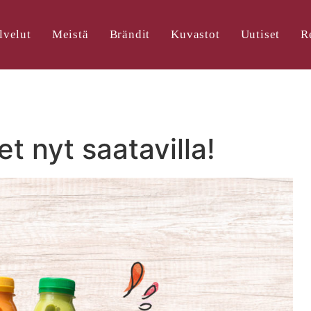
lvelut
Meistä
Brändit
Kuvastot
Uutiset
R
 nyt saatavilla!