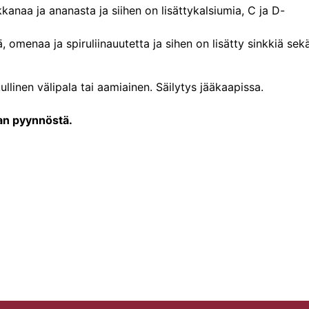
kanaa ja ananasta ja siihen on lisättykalsiumia, C ja D-
, omenaa ja spiruliinauutetta ja sihen on lisätty sinkkiä sek
linen välipala tai aamiainen. Säilytys jääkaapissa.
aan pyynnöstä.