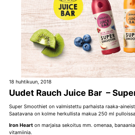
18 huhtikuun, 2018
Uudet Rauch Juice Bar – Super
Super Smoothiet on valmistettu parhaista raaka-aineista 
Saatavana on kolme herkullista makua 250 ml pulloissa. 
Iron Heart
on marjaisa sekoitus mm. omenaa, banaania, m
vitamiinia.